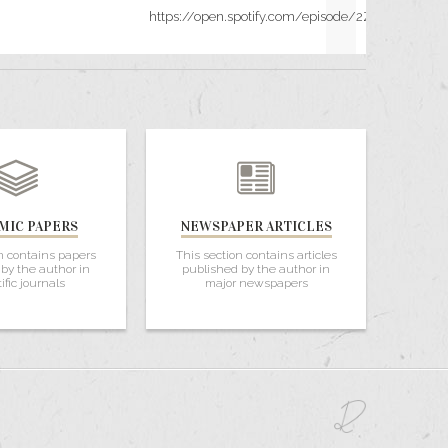
https://open.spotify.com/episode/2ZAI0oqmyvy
MIC PAPERS
NEWSPAPER ARTICLES
n contains papers
This section contains articles
by the author in
published by the author in
ific journals
major newspapers