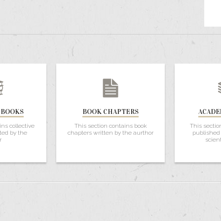
 BOOKS
BOOK CHAPTERS
ACADE
ins collective
This section contains book
This sectio
ted by the
chapters written by the aurthor
published 
r
scient