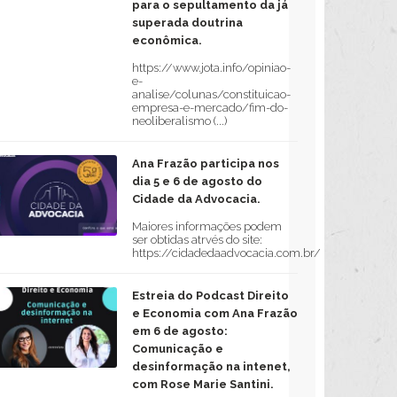
para o sepultamento da já
superada doutrina
econômica.
https://www.jota.info/opiniao-
e-
analise/colunas/constituicao-
empresa-e-mercado/fim-do-
neoliberalismo (...)
Ana Frazão participa nos
dia 5 e 6 de agosto do
Cidade da Advocacia.
Maiores informações podem
ser obtidas atrvés do site:
https://cidadedaadvocacia.com.br/
Estreia do Podcast Direito
e Economia com Ana Frazão
em 6 de agosto:
Comunicação e
desinformação na intenet,
com Rose Marie Santini.