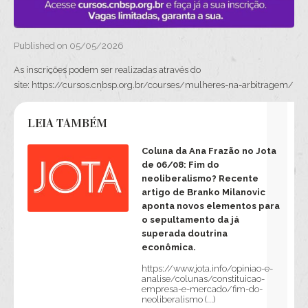
Published on 05/05/2026
As inscrições podem ser realizadas através do
site: https://cursos.cnbsp.org.br/courses/mulheres-na-arbitragem/
LEIA TAMBÉM
Coluna da Ana Frazão no Jota
de 06/08: Fim do
neoliberalismo? Recente
artigo de Branko Milanovic
aponta novos elementos para
o sepultamento da já
superada doutrina
econômica.
https://www.jota.info/opiniao-e-
analise/colunas/constituicao-
empresa-e-mercado/fim-do-
neoliberalismo (...)