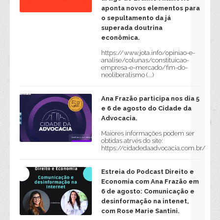
aponta novos elementos para
o sepultamento da já
superada doutrina
econômica.
https://www.jota.info/opiniao-e-
analise/colunas/constituicao-
empresa-e-mercado/fim-do-
neoliberalismo (...)
Ana Frazão participa nos dia 5
e 6 de agosto do Cidade da
Advocacia.
Maiores informações podem ser
obtidas atrvés do site:
https://cidadedaadvocacia.com.br/
Estreia do Podcast Direito e
Economia com Ana Frazão em
6 de agosto: Comunicação e
desinformação na intenet,
com Rose Marie Santini.