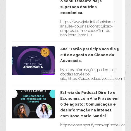
o sepultamento da já
superada doutrina
econômica.
https://www.jota.info/opiniao-e-
analise/colunas/constituicao-
empresa-e-mercado/fim-do-
neoliberalismo (...)
Ana Frazão participa nos dia 5
e 6 de agosto do Cidade da
Advocacia.
Maiores informações podem ser
obtidas atrvés do
site: https://cidadedaadvocacia.com.br/
Estreia do Podcast Direito e
Economia com Ana Frazão em
6 de agosto: Comunicação e
desinformação na intenet,
com Rose Marie Santini.
https://open.spotify.com/episode/2Z